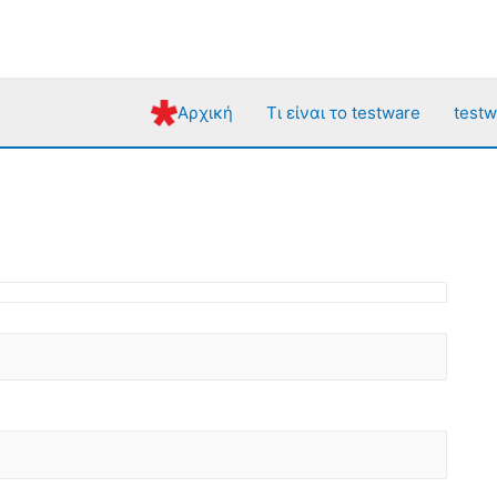
Αρχική
Τι είναι το testware
testw