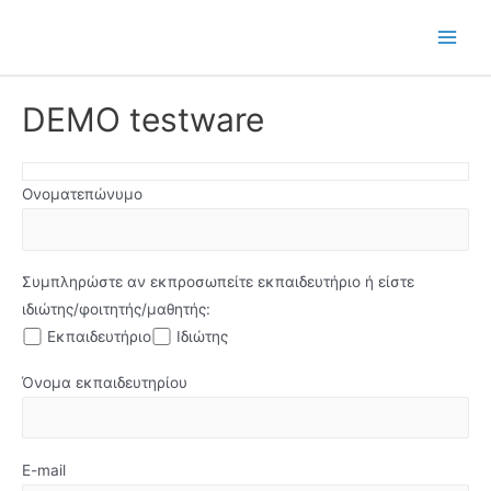
Μετάβαση
στο
Main
περιεχόμενο
Men
DEMO testware
Ονοματεπώνυμο
Συμπληρώστε αν εκπροσωπείτε εκπαιδευτήριο ή είστε
ιδιώτης/φοιτητής/μαθητής:
Εκπαιδευτήριο
Ιδιώτης
Όνομα εκπαιδευτηρίου
E-mail